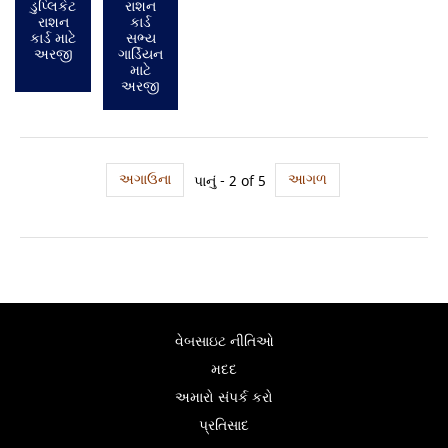
ડુપ્લિકેટ
રાશન
રાશન
કાર્ડ
કાર્ડ માટે
સભ્ય
અરજી
ગાર્ડિયન
માટે
અરજી
અગાઉના
આગળ
પાનું - 2 of 5
વેબસાઇટ નીતિઓ
મદદ
અમારો સંપર્ક કરો
પ્રતિસાદ