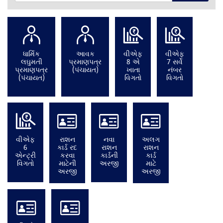
ધાર્મિક
આવક
વીએફ
વીએફ
લઘુમતી
પ્રમાણપત્ર
8 એ
7 સર્વે
પ્રમાણપત્ર
(પંચાયત)
ખાતા
નંબર
(પંચાયત)
વિગતો
વિગતો
વીએફ
રાશન
નવા
અલગ
6
કાર્ડ રદ
રાશન
રાશન
એન્ટ્રી
કરવા
કાર્ડની
કાર્ડ
વિગતો
માટેની
અરજી
માટે
અરજી
અરજી