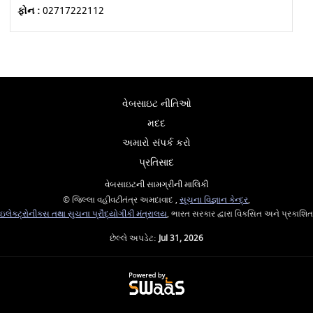
ફોન :
02717222112
વેબસાઇટ નીતિઓ
મદદ
અમારો સંપર્ક કરો
પ્રતિસાદ
વેબસાઇટની સામગ્રીની માલિકી
© જિલ્લા વહીવટીતંત્ર અમદાવાદ ,
સૂચના વિજ્ઞાન કેન્દ્ર
,
ઇલેક્ટ્રોનીક્સ તથા સુચના પ્રૌદ્યોગીકી મંત્રાલય
, ભારત સરકાર દ્વારા વિકસિત અને પ્રકાશિત
છેલ્લે અપડેટ:
Jul 31, 2026