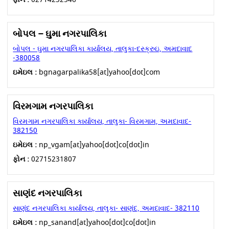
બોપલ – ઘુમા નગરપાલિકા
બોપલ - ઘુમા નગરપાલિકા કાર્યાલય, તાલુકા-દસ્ક્રુઇ, અમદાવાદ
-380058
ઇમેઇલ :
bgnagarpalika58[at]yahoo[dot]com
વિરમગામ નગરપાલિકા
વિરમગામ નગરપાલિકા કાર્યાલય, તાલુકા- વિરમગામ, અમદાવાદ-
382150
ઇમેઇલ :
np_vgam[at]yahoo[dot]co[dot]in
ફોન :
02715231807
સાણંદ નગરપાલિકા
સાણંદ નગરપાલિકા કાર્યાલય, તાલુકા- સાણંદ, અમદાવાદ- 382110
ઇમેઇલ :
np_sanand[at]yahoo[dot]co[dot]in