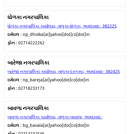
ધોળકા નગરપાલિકા
ધોળકા નગરપાલિકા કાર્યાલય, તાલુકા-ધોળકા, અમદાવાદ- 382225
ઇમેઇલ :
np_dholka[at]yahoo[dot]co[dot]in
ફોન :
02714222262
બારેજા નગરપાલિકા
બારેજા નગરપાલિકા કાર્યાલય, તાલુકા-દસ્ક્રુઇ, અમદાવાદ- 382425
ઇમેઇલ :
np_bareja[at]yahoo[dot]co[dot]in
ફોન :
02718233173
બાવળા નગરપાલિકા
બાવળા નગરપાલિકા કાર્યાલય, તાલુકા-બાવાલા, અમદાવાદ-
ઇમેઇલ :
bg_bavala[at]yahoo[dot]co[dot]in
ફોન :
02714232546