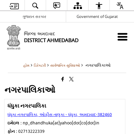
ગુજરાત સરકાર
Government of Gujarat
જિલ્લા અમદાવાદ
DISTRICT AHMEDABAD
નગરપાલિકાઓ
હોમ
ડિરેક્ટરી
સાર્વજનિક સુવિધાઓ
નગરપાલિકાઓ
ધંધુકા નગરપાલિકા
ધંધુકા નગરપાલિકા, ઓફીસ તાલુકા - ધંધુકા, અમદાવાદ-382460
ઇમેઇલ :
np_dhandhuka[at]yahoo[dot]co[dot]in
ફોન :
02713222339