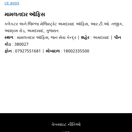
ce.aspx
મામલતદાર ઑફિસ
કલેકટર અને જિલ્લા મેજિસ્ટ્રેટ અમદાવાદ ઑફિસ, આર.ટી.ઓ. નજીક,
આશ્રમ રોડ, અમદાવાદ, ગુજરાત.
સ્થળ
: મામલતદાર ઑફિસ, જન સેવા કેન્દ્ર |
શહેર
: અમદાવાદ |
પીન
કોડ
: 380027
ફોન
: 07927551681 |
મોબાઇલ
: 18002335500
વેબસાઇટ નીતિઓ