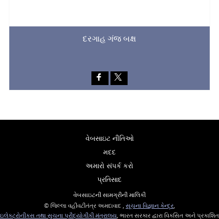
દરગાહ ગંજ બક્ષ
વેબસાઇટ નીતિઓ
મદદ
અમારો સંપર્ક કરો
પ્રતિસાદ
વેબસાઇટની સામગ્રીની માલિકી
© જિલ્લા વહીવટીતંત્ર અમદાવાદ ,
સૂચના વિજ્ઞાન કેન્દ્ર
,
ઇલેક્ટ્રોનીક્સ તથા સુચના પ્રૌદ્યોગીકી મંત્રાલય
, ભારત સરકાર દ્વારા વિકસિત અને પ્રકાશિત