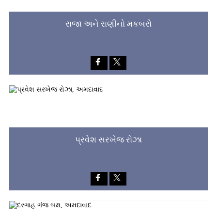
રાજા અને રાણીનો મકબરો
પ્રવેશ સરખેજ રોઝા